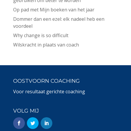
gebruiken om beter te worden
Op pad met Mijn boeken van het jaar
Dommer dan een ezel: elk nadeel heb een
voordeel
Why change is so difficult
Wilskracht in plaats van coach
OOSTVOORN COACHING
Voor resultaat gerichte coaching
VOLG MIJ