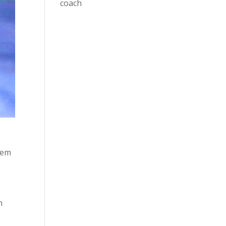
coach
eem
n