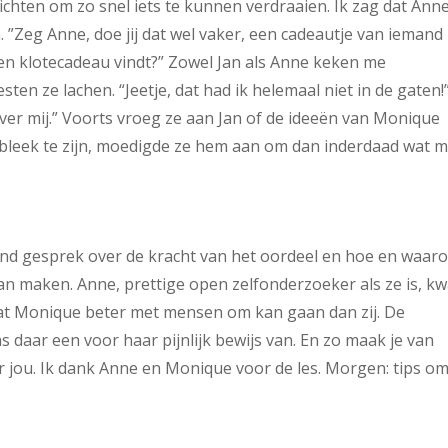
ichten om zo snel iets te kunnen verdraaien. Ik zag dat Ann
”Zeg Anne, doe jij dat wel vaker, een cadeautje van iemand
en klotecadeau vindt?” Zowel Jan als Anne keken me
n ze lachen. “Jeetje, dat had ik helemaal niet in de gaten!”
over mij.” Voorts vroeg ze aan Jan of de ideeën van Monique
leek te zijn, moedigde ze hem aan om dan inderdaad wat 
nd gesprek over de kracht van het oordeel en hoe en waar
an maken. Anne, prettige open zelfonderzoeker als ze is, k
t dat Monique beter met mensen om kan gaan dan zij. De
aar een voor haar pijnlijk bewijs van. En zo maak je van
 jou. Ik dank Anne en Monique voor de les. Morgen: tips om