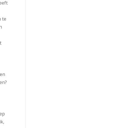
eeft
 te
n
t
ben
pen?
eep
ik,