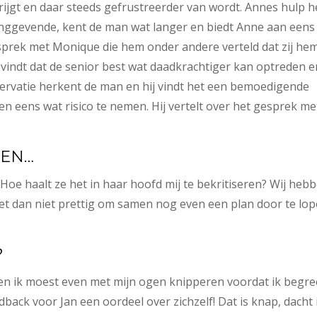
krijgt en daar steeds gefrustreerder van wordt. Annes hulp h
inggevende, kent de man wat langer en biedt Anne aan eens
sprek met Monique die hem onder andere verteld dat zij hem
 vindt dat de senior best wat daadkrachtiger kan optreden e
rvatie herkent de man en hij vindt het een bemoedigende
n eens wat risico te nemen. Hij vertelt over het gesprek me
KEN…
Hoe haalt ze het in haar hoofd mij te bekritiseren? Wij heb
het dan niet prettig om samen nog even een plan door te lo
?
n en ik moest even met mijn ogen knipperen voordat ik begr
back voor Jan een oordeel over zichzelf! Dat is knap, dacht 