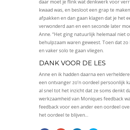
daar moet je flink wat denkwerk voor verr
kwaad was, en besloot een grap te maken. 
afpakken en dan gaan klagen dat je het e
verwonderd aan en een seconde later moeste
Anne. “Het ging natuurlijk helemaal niet 
behulpzaam waren geweest. Toen dat zo b
en vaker solo te gaan vliegen.
DANK VOOR DE LES
Anne en ik hadden daarna een verheldere
een ontvanger zo’n oordeel persoonlijk k
al snel tot het inzicht dat ze soms denk
werkzaamheid van Moniques feedback was d
feedback voor een ander een oordeel over
het oordeel te blijven…