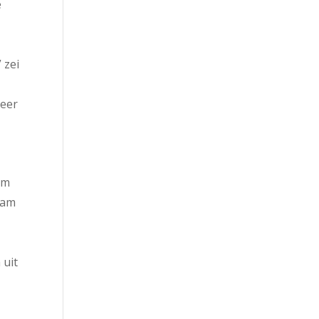
e
 zei
meer
om
wam
 uit